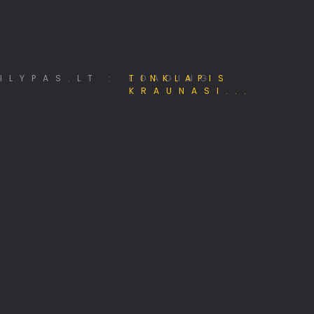
Mano e - Projektai
LOADING
Kalnų kelionių klubas
Jūsų identitetas internete
Pigiausi skrydžiai, kelionės!
Pėsčiųjų žygiai Lietuvoje
Alternatyvūs ryšių tinklai
MiniSE.lt – Mini saulės elektrinės 800W
KASP 201 kuopos klubas