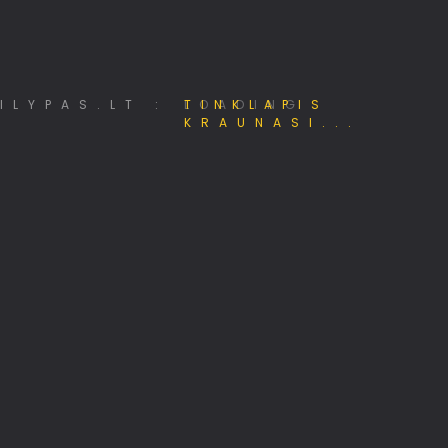
Mano e - Projektai
LOADING
Kalnų kelionių klubas
KASP 201 kuopos klubas
Jūsų identitetas internete
Pigiausi skrydžiai, kelionės!
MiniSE.lt – Mini saulės elektrinės 800W
Papildomos pajamos internete
Alternatyvūs ryšių tinklai