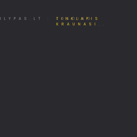
Alternatyvūs ryšių tinklai
LOADING
MiniSE.lt – Mini saulės elektrinės 800W
Hostingas, domenai, web projektai
Pėsčiųjų žygiai Lietuvoje
Papildomos pajamos internete
Viskas apie 3D spausdinimą
330+ TV kanalų nemokamai!