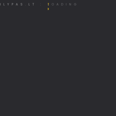
LOADING
KASP 201 kuopos klubas
Viskas apie 3D spausdinimą
Jūsų identitetas internete
Kalnų kelionių klubas
MiniSE.lt – Mini saulės elektrinės 800W
Rekomenduoju
Lietuviškos radijo stotys internetu