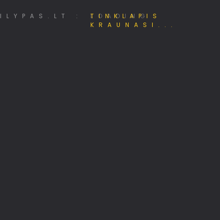
MiniSE.lt – Mini saulės elektrinės 800W
LOADING
330+ TV kanalų nemokamai!
Jūsų identitetas internete
Papildomos pajamos internete
Hostingas, domenai, web projektai
Kalnų kelionių klubas
Rekomenduoju