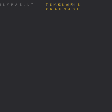
Alternatyvūs ryšių tinklai
LOADING
330+ TV kanalų nemokamai!
Hostingas, domenai, web projektai
MiniSE.lt – Mini saulės elektrinės 800W
Viskas apie 3D spausdinimą
Pigiausi skrydžiai, kelionės!
Rekomenduoju
Palydovinis internetas Starlink