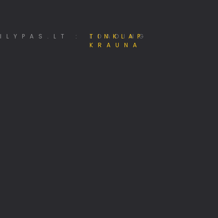
Mano e - Projektai
Hostingas, domenai, web projektai
LOADING
Pėsčiųjų žygiai Lietuvoje
KASP 201 kuopos klubas
Pigiausi skrydžiai, kelionės!
MiniSE.lt – Mini saulės elektrinės 800W
Jūsų identitetas internete
Alternatyvūs ryšių tinklai