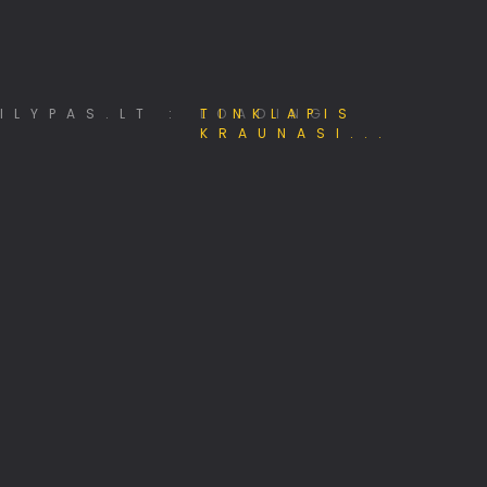
Mano e - Projektai
LOADING
330+ TV kanalų nemokamai!
Pėsčiųjų žygiai Lietuvoje
KASP 201 kuopos klubas
Hostingas, domenai, web projektai
Alternatyvūs ryšių tinklai
Papildomos pajamos internete
MiniSE.lt – Mini saulės elektrinės 800W