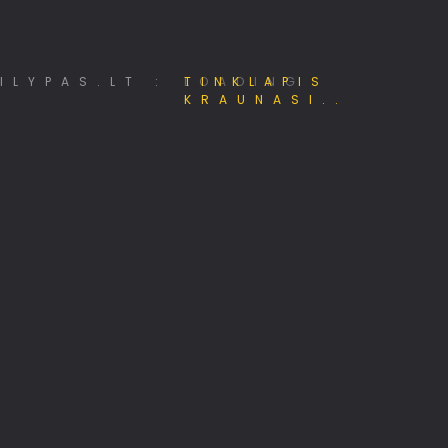
Mano e - Projektai
LOADING
Pėsčiųjų žygiai Lietuvoje
Papildomos pajamos internete
Viskas apie 3D spausdinimą
MiniSE.lt – Mini saulės elektrinės 800W
Jūsų identitetas internete
Pigiausi skrydžiai, kelionės!
Hostingas, domenai, web projektai