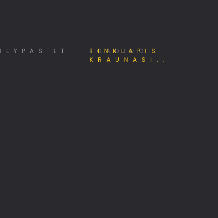
Mano e - Projektai
LOADING
Hostingas, domenai, web projektai
Jūsų identitetas internete
330+ TV kanalų nemokamai!
Papildomos pajamos internete
Kalnų kelionių klubas
Viskas apie 3D spausdinimą
MiniSE.lt – Mini saulės elektrinės 800W